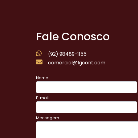
Fale Conosco
(92) 98489-1155
comercial@lgcont.com
Nome
E-mail
Mensagem