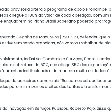
dida provisória altera o programa de apoio Pronampe, p
as chegue a 100% do valor de cada operação, com um lim
e enquadrem no Plano Brasil Soberano poderão prorroga
deputado Cezinha de Madureira (PSD-SP), defendeu que o
o estiverem sendo atendidas, nós vamos trabalhar de al
volvimento, Indústria, Comércio e Serviços, Pedro Henriq
ar a sobretaxa de 50%, que atinge 35% das exportações 
 "caminhos institucionais e de maneira muito cuidadosa".
 leque de parceiros comerciais. "Buscamos estabelecer um
ados para minimizar os efeitos das tarifas e transformar
e da Inovação em Serviços Públicos, Roberto Pojo, disse 