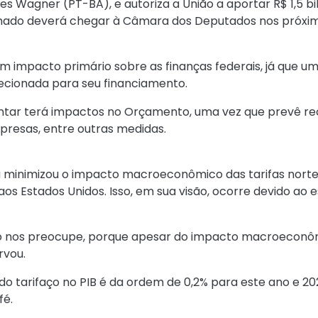
es Wagner (PT-BA), e autoriza a União a aportar R$ 1,5 
Senado deverá chegar à Câmara dos Deputados nos próxim
m impacto primário sobre as finanças federais, já que um
ecionada para seu financiamento.
entar terá impactos no Orçamento, uma vez que prevê rec
resas, entre outras medidas.
a minimizou o impacto macroeconômico das tarifas norte
os Estados Unidos. Isso, em sua visão, ocorre devido ao 
não nos preocupe, porque apesar do impacto macroeconômi
rvou.
o tarifaço no PIB é da ordem de 0,2% para este ano e 202
fé.