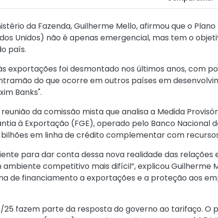
istério da Fazenda, Guilherme Mello, afirmou que o Plano
ados Unidos) não é apenas emergencial, mas tem o objetiv
o país.
às exportações foi desmontado nos últimos anos, com pou
tramão do que ocorre em outros países em desenvolvi
xim Banks".
e reunião da comissão mista que analisa a Medida Provisór
rantia à Exportação (FGE), operado pelo Banco Nacional 
10 bilhões em linha de crédito complementar com recurso
ciente para dar conta dessa nova realidade das relações e
mbiente competitivo mais difícil”, explicou Guilherme M
ema de financiamento a exportações e a proteção aos em
/25 fazem parte da resposta do governo ao tarifaço. O 