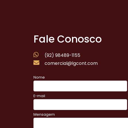
Fale Conosco
(92) 98489-1155
comercial@lgcont.com
Nome
E-mail
Mensagem